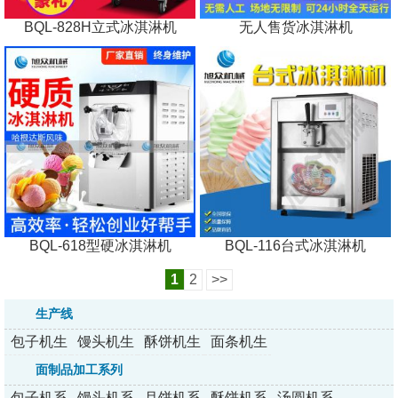
BQL-828H立式冰淇淋机
无人售货冰淇淋机
BQL-618型硬冰淇淋机
BQL-116台式冰淇淋机
1
2
>>
生产线
包子机生
馒头机生
酥饼机生
面条机生
产线
产线
产线
产线
面制品加工系列
包子机系
馒头机系
月饼机系
酥饼机系
汤圆机系