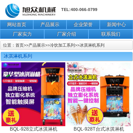
TEL:400-066-0799
网站首页
产品展示
企业荣誉
新闻中心
厂家实力
厂家介绍
联系我们
位置：
首页
>>
产品展示
>>
冷饮加工系列
>>
冰淇淋机系列
冰淇淋机系列
BQL-928立式冰淇淋机
BQL-928T台式冰淇淋机