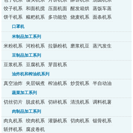
列
列
列
列
列
饺子机系
和面机搅
压面机面
醒发箱烘
蒸饭车蒸
列
拌机
条机
烤炉
包炉
饼干机系
糍粑机系
多功能垫
烧麦机系
面条机系
列
列
纸机
列
列
口罩机
米制品加工系列
米粉机系
河粉机系
拉肠粉机
磨浆机豆
蒸汽发生
列
列
系列
浆机
器
豆制品加工系列
豆浆机系
豆腐机系
芽苗机系
列
列
列
油炸机和榨油机系列
真空油炸
夹层锅煮
榨油机系
炒货机系
半自动油
机
锅
列
列
炸机
蔬菜加工系列
切丝切片
脱皮机系
切碎机系
清洗机系
调料机薯
切丁机
列
列
列
条机
肉制品加工系列
肉丸机系
绞肉机系
灌肠机系
切肉机系
锯骨机系
列
列
列
列
列
斩拌机系
腐皮卷机