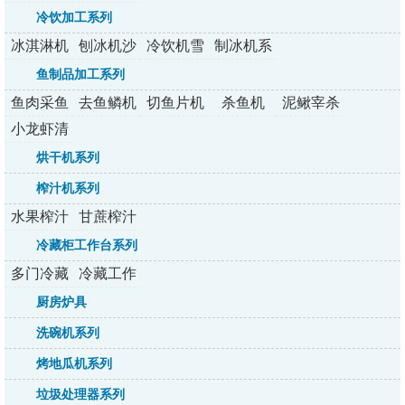
列
冷饮加工系列
冰淇淋机
刨冰机沙
冷饮机雪
制冰机系
系列
冰机
融机
列
鱼制品加工系列
鱼肉采鱼
去鱼鳞机
切鱼片机
杀鱼机
泥鳅宰杀
机
机
小龙虾清
洗机
烘干机系列
榨汁机系列
水果榨汁
甘蔗榨汁
机系列
机系列
冷藏柜工作台系列
多门冷藏
冷藏工作
柜系列
台系列
厨房炉具
洗碗机系列
烤地瓜机系列
垃圾处理器系列