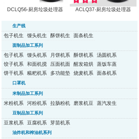
DCLQ56-厨房垃圾处理器
ACLQ37-厨房垃圾处理器
生产线
包子机生
馒头机生
酥饼机生
面条机生
产线
产线
产线
产线
面制品加工系列
包子机系
馒头机系
月饼机系
酥饼机系
汤圆机系
列
列
列
列
列
饺子机系
和面机搅
压面机面
醒发箱烘
蒸饭车蒸
列
拌机
条机
烤炉
包炉
饼干机系
糍粑机系
多功能垫
烧麦机系
面条机系
列
列
纸机
列
列
口罩机
米制品加工系列
米粉机系
河粉机系
拉肠粉机
磨浆机豆
蒸汽发生
列
列
系列
浆机
器
豆制品加工系列
豆浆机系
豆腐机系
芽苗机系
列
列
列
油炸机和榨油机系列