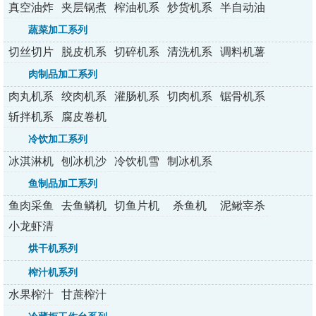
真空油炸
夹层锅煮
榨油机系
炒货机系
半自动油
机
锅
列
列
炸机
蔬菜加工系列
切丝切片
脱皮机系
切碎机系
清洗机系
调料机薯
切丁机
列
列
列
条机
肉制品加工系列
肉丸机系
绞肉机系
灌肠机系
切肉机系
锯骨机系
列
列
列
列
列
斩拌机系
腐皮卷机
列
冷饮加工系列
冰淇淋机
刨冰机沙
冷饮机雪
制冰机系
系列
冰机
融机
列
鱼制品加工系列
鱼肉采鱼
去鱼鳞机
切鱼片机
杀鱼机
泥鳅宰杀
机
机
小龙虾清
洗机
烘干机系列
榨汁机系列
水果榨汁
甘蔗榨汁
机系列
机系列