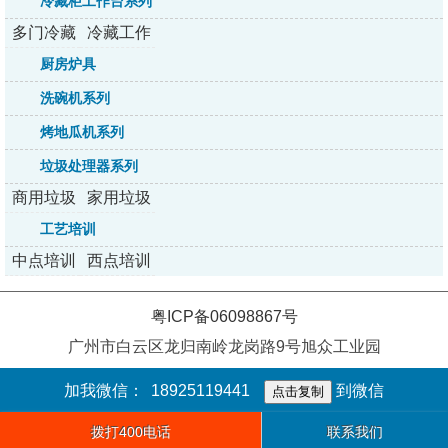
冷藏柜工作台系列
多门冷藏
冷藏工作
柜系列
台系列
厨房炉具
洗碗机系列
烤地瓜机系列
垃圾处理器系列
商用垃圾
家用垃圾
处理器
处理器
工艺培训
中点培训
西点培训
粤ICP备06098867号
广州市白云区龙归南岭龙岗路9号旭众工业园
加我微信：
18925119441
到微信
点击复制
拨打400电话
联系我们