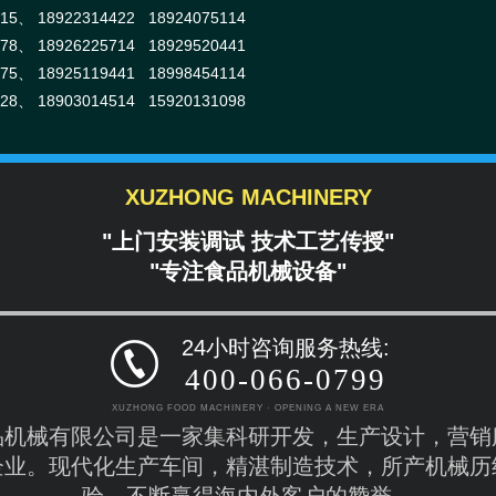
915、
18922314422 18924075114
378、
18926225714 18929520441
375、
18925119441 18998454114
928、
18903014514 15920131098
公司外贸部(Foreign trade
XUZHONG MACHINERY
NO.9 Longgang Road Nan
TEL:0086-20-23327901
"上门安装调试 技术工艺传授"
M.b:0086-1352777095
"专注食品机械设备"
FAX:0086-20-23306365
Email:xztina18@gmail.
Wechat: 13527770958
24小时咨询服务热线:
Whatsapp: 135277709
400-066-0799
XUZHONG FOOD MACHINERY · OPENING A NEW ERA
品机械有限公司是一家集科研开发，生产设计，营销
企业。现代化生产车间，精湛制造技术，所产机械历