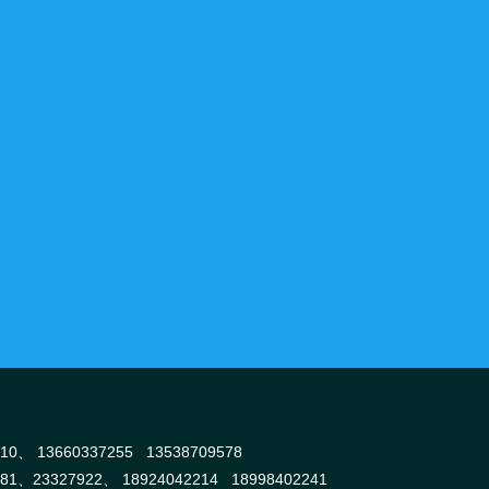
910、
13660337255 13538709578
381、
23327922、
18924042214 18998402241