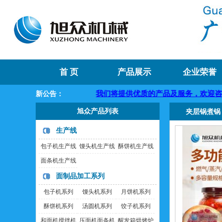
首 页
产品展示
企业荣誉
械欢迎您！
我们将提供优质的产品及服务，欢迎咨询购买
新公告：
旭众产品列表
夹层锅煮锅
生产线
包子机生产线
馒头机生产线
酥饼机生产线
面条机生产线
面制品加工系列
包子机系列
馒头机系列
月饼机系列
酥饼机系列
汤圆机系列
饺子机系列
和面机搅拌机
压面机面条机
醒发箱烘烤炉