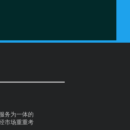
 department)
ling,Longgui Town,Baiyun District,Guangzhou City,China
8
com
58
服务为一体的
经市场重重考