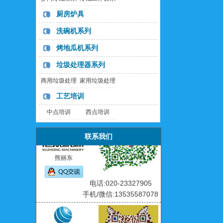
手机/微信:13660337255
列
列
厨房炉具
洗碗机系列
烤地瓜机系列
庄小雪
垃圾处理器系列
商用垃圾处理
家用垃圾处理
电话:020-23327907
手机/微信:13538709578
器
器
工艺培训
中点培训
西点培训
联系我们
熊丽东
电话:020-23327905
手机/微信:13535587078