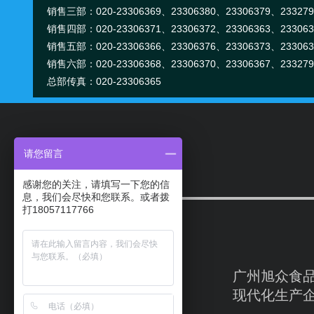
销售三部：020-
23306369、
23306380、
23306379、
23327
姚铭
销售四部：020-
23306371、
23306372、
23306363、
23306
销售五部：020-
23306366、
23306376、
23306373、
23306
电话:020-23327922
销售六部：020-
23306368、
23306370、
23306367、
23327
手机/微信:18928730441
总部传真：020-23306365
许美玲
请您留言
感谢您的关注，请填写一下您的信
电话:020-23306369
息，我们会尽快和您联系。或者拨
手机/微信:18922314422
打18057117766
广州旭众食
林 慧
现代化生产
电话:020-23306380