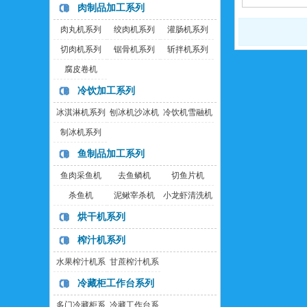
肉制品加工系列
肉丸机系列
绞肉机系列
灌肠机系列
切肉机系列
锯骨机系列
斩拌机系列
腐皮卷机
冷饮加工系列
冰淇淋机系列
刨冰机沙冰机
冷饮机雪融机
制冰机系列
鱼制品加工系列
鱼肉采鱼机
去鱼鳞机
切鱼片机
杀鱼机
泥鳅宰杀机
小龙虾清洗机
烘干机系列
榨汁机系列
水果榨汁机系
甘蔗榨汁机系
董小露
列
列
冷藏柜工作台系列
电话:020-23327906
多门冷藏柜系
冷藏工作台系