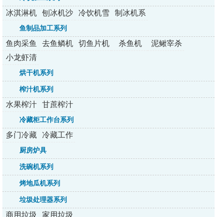
冰淇淋机
刨冰机沙
冷饮机雪
制冰机系
系列
冰机
融机
列
鱼制品加工系列
鱼肉采鱼
去鱼鳞机
切鱼片机
杀鱼机
泥鳅宰杀
机
机
小龙虾清
洗机
烘干机系列
榨汁机系列
水果榨汁
甘蔗榨汁
机系列
机系列
冷藏柜工作台系列
多门冷藏
冷藏工作
柜系列
台系列
厨房炉具
洗碗机系列
烤地瓜机系列
垃圾处理器系列
商用垃圾
家用垃圾