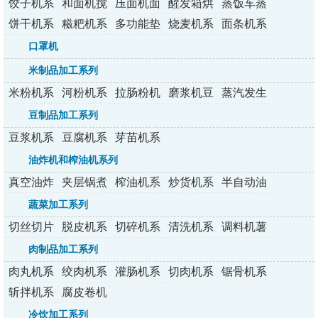
列
列
列
列
列
饺子机系
和面机搅
压面机面
醒发箱烘
蒸饭车蒸
列
拌机
条机
烤炉
包炉
饼干机系
糍粑机系
多功能垫
烧麦机系
面条机系
列
列
纸机
列
列
口罩机
米制品加工系列
米粉机系
河粉机系
拉肠粉机
磨浆机豆
蒸汽发生
列
列
系列
浆机
器
豆制品加工系列
豆浆机系
豆腐机系
芽苗机系
列
列
列
油炸机和榨油机系列
真空油炸
夹层锅煮
榨油机系
炒货机系
半自动油
机
锅
列
列
炸机
蔬菜加工系列
切丝切片
脱皮机系
切碎机系
清洗机系
调料机薯
切丁机
列
列
列
条机
肉制品加工系列
肉丸机系
绞肉机系
灌肠机系
切肉机系
锯骨机系
列
列
列
列
列
斩拌机系
腐皮卷机
列
冷饮加工系列