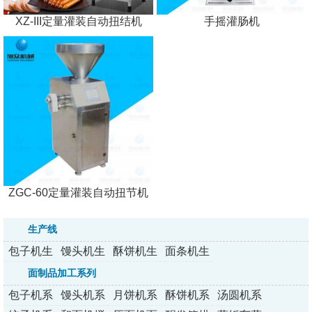
XZ-III定量灌装自动扭结机
手摇灌肠机
ZGC-60定量灌装自动扭节机
生产线
包子机生
馒头机生
酥饼机生
面条机生
产线
产线
产线
产线
面制品加工系列
包子机系
馒头机系
月饼机系
酥饼机系
汤圆机系