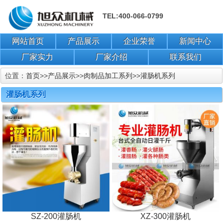
TEL:400-066-0799
网站首页
产品展示
企业荣誉
新闻中心
厂家实力
厂家介绍
联系我们
位置：
首页
>>
产品展示
>>
肉制品加工系列
>>
灌肠机系列
灌肠机系列
SZ-200灌肠机
XZ-300灌肠机