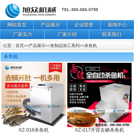
TEL:400-066-0799
网站首页
产品展示
企业荣誉
新闻中心
厂家实力
厂家介绍
联系我们
位置：
首页
>>
产品展示
>>
鱼制品加工系列
>>
杀鱼机
杀鱼机
XZ-018杀鱼机
XZ-017开背去鳞杀鱼机