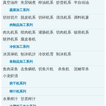
真空油炸
夹层锅煮
榨油机系
炒货机系
半自动油
机
锅
列
列
炸机
蔬菜加工系列
切丝切片
脱皮机系
切碎机系
清洗机系
调料机薯
切丁机
列
列
列
条机
肉制品加工系列
肉丸机系
绞肉机系
灌肠机系
切肉机系
锯骨机系
列
列
列
列
列
斩拌机系
腐皮卷机
列
冷饮加工系列
冰淇淋机
刨冰机沙
冷饮机雪
制冰机系
系列
冰机
融机
列
鱼制品加工系列
鱼肉采鱼
去鱼鳞机
切鱼片机
杀鱼机
泥鳅宰杀
机
机
小龙虾清
洗机
烘干机系列
榨汁机系列
水果榨汁
甘蔗榨汁
机系列
机系列