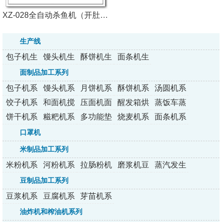
XZ-028全自动杀鱼机（开肚去鳞掏内脏一体机）
生产线
包子机生
馒头机生
酥饼机生
面条机生
产线
产线
产线
产线
面制品加工系列
包子机系
馒头机系
月饼机系
酥饼机系
汤圆机系
列
列
列
列
列
饺子机系
和面机搅
压面机面
醒发箱烘
蒸饭车蒸
列
拌机
条机
烤炉
包炉
饼干机系
糍粑机系
多功能垫
烧麦机系
面条机系
列
列
纸机
列
列
口罩机
米制品加工系列
米粉机系
河粉机系
拉肠粉机
磨浆机豆
蒸汽发生
列
列
系列
浆机
器
豆制品加工系列
豆浆机系
豆腐机系
芽苗机系
列
列
列
油炸机和榨油机系列