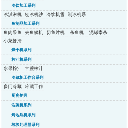
列
冷饮加工系列
冰淇淋机
刨冰机沙
冷饮机雪
制冰机系
系列
冰机
融机
列
鱼制品加工系列
鱼肉采鱼
去鱼鳞机
切鱼片机
杀鱼机
泥鳅宰杀
机
机
小龙虾清
洗机
烘干机系列
榨汁机系列
水果榨汁
甘蔗榨汁
机系列
机系列
冷藏柜工作台系列
多门冷藏
冷藏工作
柜系列
台系列
厨房炉具
洗碗机系列
烤地瓜机系列
垃圾处理器系列