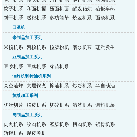
列
列
列
列
列
饺子机系
和面机搅
压面机面
醒发箱烘
蒸饭车蒸
列
拌机
条机
烤炉
包炉
饼干机系
糍粑机系
多功能垫
烧麦机系
面条机系
列
列
纸机
列
列
口罩机
米制品加工系列
米粉机系
河粉机系
拉肠粉机
磨浆机豆
蒸汽发生
列
列
系列
浆机
器
豆制品加工系列
豆浆机系
豆腐机系
芽苗机系
列
列
列
油炸机和榨油机系列
真空油炸
夹层锅煮
榨油机系
炒货机系
半自动油
机
锅
列
列
炸机
蔬菜加工系列
切丝切片
脱皮机系
切碎机系
清洗机系
调料机薯
切丁机
列
列
列
条机
肉制品加工系列
肉丸机系
绞肉机系
灌肠机系
切肉机系
锯骨机系
列
列
列
列
列
斩拌机系
腐皮卷机