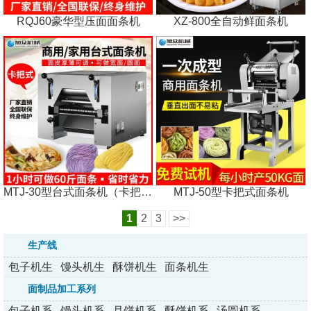
RQJ60豪华型压面面条机
XZ-800全自动鲜面条机
MTJ-30型台式面条机（卡把式）
MTJ-50型卡把式面条机
1
2
3
>>
生产线
包子机生
馒头机生
酥饼机生
面条机生
产线
产线
产线
产线
面制品加工系列
包子机系
馒头机系
月饼机系
酥饼机系
汤圆机系