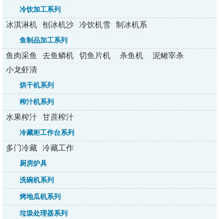
列
冷饮加工系列
冰淇淋机
刨冰机沙
冷饮机雪
制冰机系
系列
冰机
融机
列
鱼制品加工系列
鱼肉采鱼
去鱼鳞机
切鱼片机
杀鱼机
泥鳅宰杀
机
机
小龙虾清
洗机
烘干机系列
榨汁机系列
水果榨汁
甘蔗榨汁
机系列
机系列
冷藏柜工作台系列
多门冷藏
冷藏工作
柜系列
台系列
厨房炉具
洗碗机系列
烤地瓜机系列
垃圾处理器系列