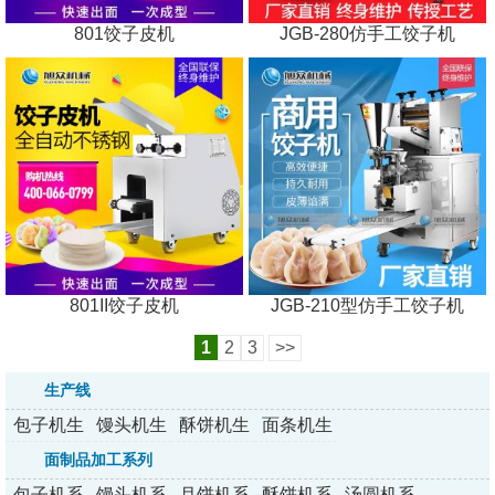
801饺子皮机
JGB-280仿手工饺子机
801II饺子皮机
JGB-210型仿手工饺子机
1
2
3
>>
生产线
包子机生
馒头机生
酥饼机生
面条机生
产线
产线
产线
产线
面制品加工系列
包子机系
馒头机系
月饼机系
酥饼机系
汤圆机系