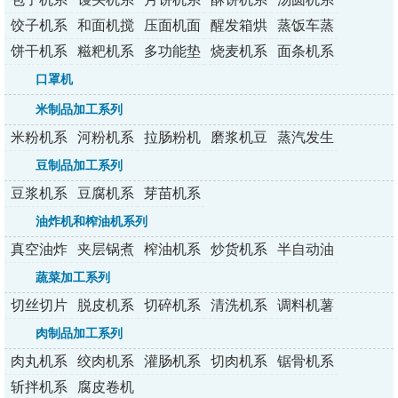
列
列
列
列
列
饺子机系
和面机搅
压面机面
醒发箱烘
蒸饭车蒸
列
拌机
条机
烤炉
包炉
饼干机系
糍粑机系
多功能垫
烧麦机系
面条机系
列
列
纸机
列
列
口罩机
米制品加工系列
米粉机系
河粉机系
拉肠粉机
磨浆机豆
蒸汽发生
列
列
系列
浆机
器
豆制品加工系列
豆浆机系
豆腐机系
芽苗机系
列
列
列
油炸机和榨油机系列
真空油炸
夹层锅煮
榨油机系
炒货机系
半自动油
机
锅
列
列
炸机
蔬菜加工系列
切丝切片
脱皮机系
切碎机系
清洗机系
调料机薯
切丁机
列
列
列
条机
肉制品加工系列
肉丸机系
绞肉机系
灌肠机系
切肉机系
锯骨机系
列
列
列
列
列
斩拌机系
腐皮卷机