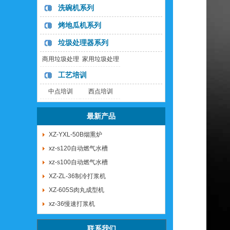
洗碗机系列
烤地瓜机系列
垃圾处理器系列
商用垃圾处理
家用垃圾处理
器
器
工艺培训
中点培训
西点培训
最新产品
XZ-YXL-50B烟熏炉
xz-s120自动燃气水槽
xz-s100自动燃气水槽
XZ-ZL-36制冷打浆机
XZ-605S肉丸成型机
xz-36慢速打浆机
联系我们