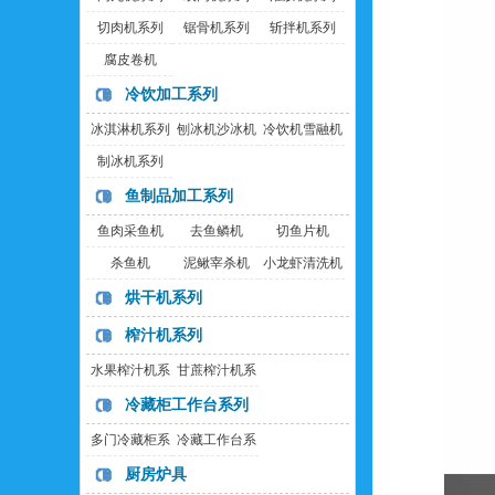
切肉机系列
锯骨机系列
斩拌机系列
腐皮卷机
冷饮加工系列
冰淇淋机系列
刨冰机沙冰机
冷饮机雪融机
制冰机系列
鱼制品加工系列
鱼肉采鱼机
去鱼鳞机
切鱼片机
杀鱼机
泥鳅宰杀机
小龙虾清洗机
烘干机系列
榨汁机系列
水果榨汁机系
甘蔗榨汁机系
列
列
冷藏柜工作台系列
多门冷藏柜系
冷藏工作台系
列
列
厨房炉具