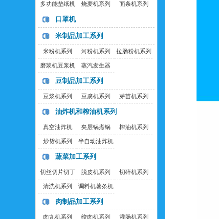
多功能垫纸机
烧麦机系列
面条机系列
口罩机
米制品加工系列
米粉机系列
河粉机系列
拉肠粉机系列
磨浆机豆浆机
蒸汽发生器
豆制品加工系列
豆浆机系列
豆腐机系列
芽苗机系列
油炸机和榨油机系列
真空油炸机
夹层锅煮锅
榨油机系列
炒货机系列
半自动油炸机
蔬菜加工系列
切丝切片切丁
脱皮机系列
切碎机系列
机
清洗机系列
调料机薯条机
肉制品加工系列
肉丸机系列
绞肉机系列
灌肠机系列