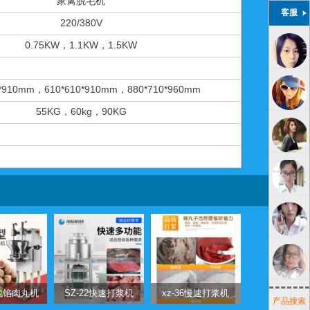
家禽脱毛机
客服
220/380V
0.75KW，1.1KW，1.5KW
0*910mm，610*610*910mm，880*710*960mm
55KG，60kg，90KG
9包馅肉丸机
SZ-22快速打浆机
xz-36慢速打浆机
产品搜索