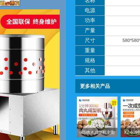
名称
电源
功率
产量
尺寸
580*58
重量
规格
其他
更多相关产品
605肉丸成型机主图
XZ-60