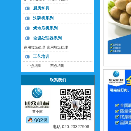
列
列
厨房炉具
洗碗机系列
烤地瓜机系列
垃圾处理器系列
商用垃圾处理
家用垃圾处理
器
器
工艺培训
中点培训
西点培训
联系我们
董小露
电话:020-23327906