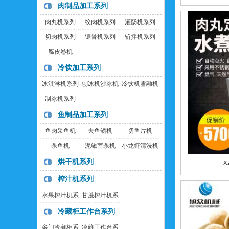
肉制品加工系列
肉丸机系列
绞肉机系列
灌肠机系列
切肉机系列
锯骨机系列
斩拌机系列
腐皮卷机
冷饮加工系列
冰淇淋机系列
刨冰机沙冰机
冷饮机雪融机
制冰机系列
鱼制品加工系列
鱼肉采鱼机
去鱼鳞机
切鱼片机
杀鱼机
泥鳅宰杀机
小龙虾清洗机
烘干机系列
x
榨汁机系列
水果榨汁机系
甘蔗榨汁机系
列
列
冷藏柜工作台系列
多门冷藏柜系
冷藏工作台系