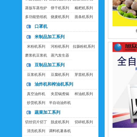
蒸饭车蒸包炉
饼干机系列
糍粑机系列
多功能垫纸机
烧麦机系列
面条机系列
口罩机
米制品加工系列
米粉机系列
河粉机系列
拉肠粉机系列
磨浆机豆浆机
蒸汽发生器
豆制品加工系列
豆浆机系列
豆腐机系列
芽苗机系列
油炸机和榨油机系列
真空油炸机
夹层锅煮锅
榨油机系列
炒货机系列
半自动油炸机
蔬菜加工系列
切丝切片切丁
脱皮机系列
切碎机系列
机
清洗机系列
调料机薯条机