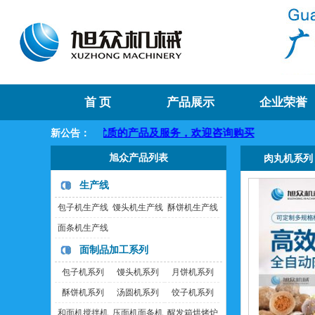
首 页
产品展示
企业荣誉
将提供优质的产品及服务，欢迎咨询购买
新公告：
旭众产品列表
肉丸机系列
生产线
包子机生产线
馒头机生产线
酥饼机生产线
面条机生产线
面制品加工系列
包子机系列
馒头机系列
月饼机系列
酥饼机系列
汤圆机系列
饺子机系列
和面机搅拌机
压面机面条机
醒发箱烘烤炉