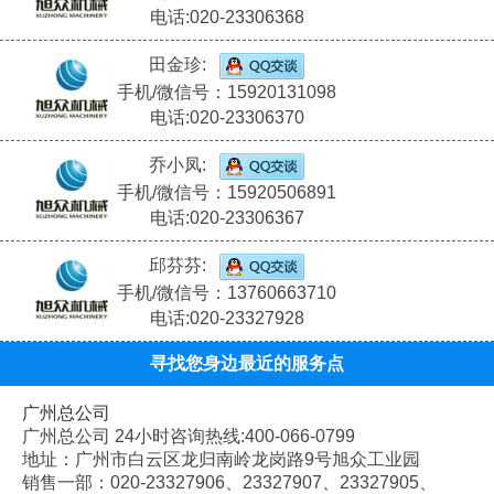
电话:020-23306368
田金珍:
手机/微信号：15920131098
电话:020-23306370
乔小凤:
手机/微信号：15920506891
电话:020-23306367
邱芬芬:
手机/微信号：13760663710
电话:020-23327928
寻找您身边最近的服务点
广州总公司
广州总公司 24小时咨询热线:400-066-0799
地址：广州市白云区龙归南岭龙岗路9号旭众工业园
销售一部：020-
23327906、
23327907、
23327905、