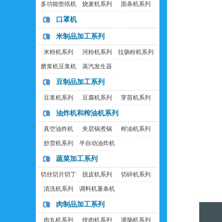
多功能垫纸机
烧麦机系列
面条机系列
口罩机
米制品加工系列
米粉机系列
河粉机系列
拉肠粉机系列
磨浆机豆浆机
蒸汽发生器
豆制品加工系列
豆浆机系列
豆腐机系列
芽苗机系列
油炸机和榨油机系列
真空油炸机
夹层锅煮锅
榨油机系列
炒货机系列
半自动油炸机
蔬菜加工系列
切丝切片切丁
脱皮机系列
切碎机系列
机
清洗机系列
调料机薯条机
肉制品加工系列
肉丸机系列
绞肉机系列
灌肠机系列