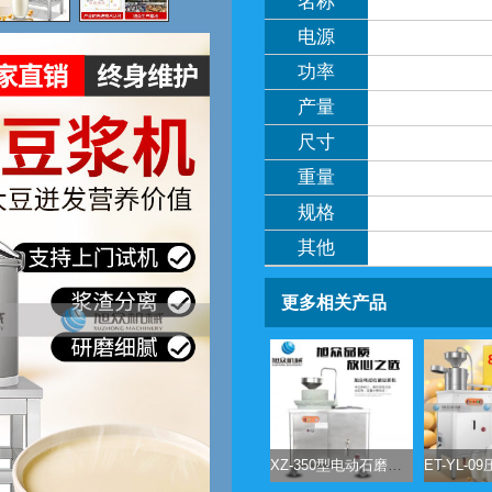
名称
电源
功率
产量
尺寸
重量
规格
其他
更多相关产品
XZ-350型电动石磨豆浆机