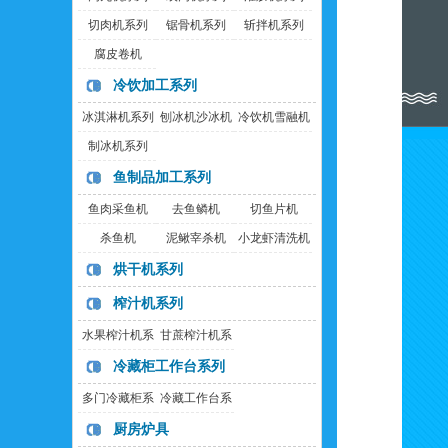
切肉机系列
锯骨机系列
斩拌机系列
腐皮卷机
冷饮加工系列
冰淇淋机系列
刨冰机沙冰机
冷饮机雪融机
制冰机系列
鱼制品加工系列
鱼肉采鱼机
去鱼鳞机
切鱼片机
杀鱼机
泥鳅宰杀机
小龙虾清洗机
烘干机系列
榨汁机系列
水果榨汁机系
甘蔗榨汁机系
列
列
冷藏柜工作台系列
多门冷藏柜系
冷藏工作台系
列
列
厨房炉具