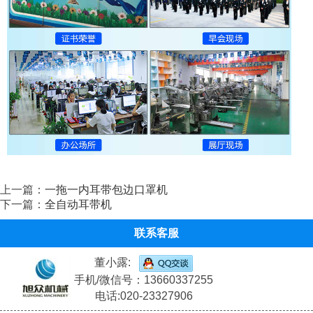
上一篇：
一拖一内耳带包边口罩机
下一篇：
全自动耳带机
联系客服
董小露:
手机/微信号：13660337255
电话:020-23327906