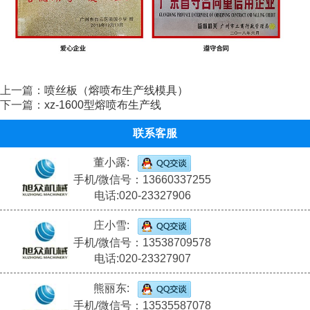
上一篇：
喷丝板（熔喷布生产线模具）
下一篇：
xz-1600型熔喷布生产线
联系客服
董小露:
手机/微信号：13660337255
电话:020-23327906
庄小雪:
手机/微信号：13538709578
电话:020-23327907
熊丽东:
手机/微信号：13535587078