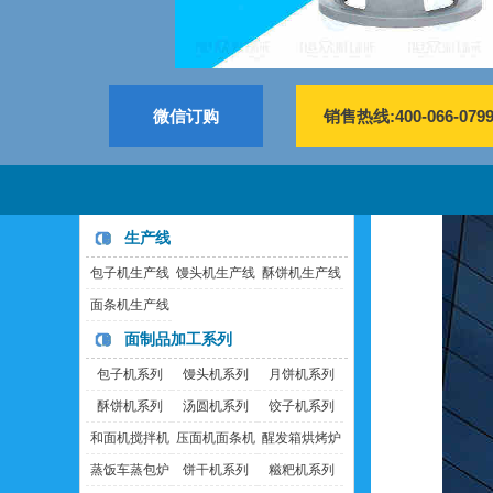
微信订购
销售热线:400-066-079
生产线
包子机生产线
馒头机生产线
酥饼机生产线
面条机生产线
面制品加工系列
包子机系列
馒头机系列
月饼机系列
酥饼机系列
汤圆机系列
饺子机系列
和面机搅拌机
压面机面条机
醒发箱烘烤炉
蒸饭车蒸包炉
饼干机系列
糍粑机系列