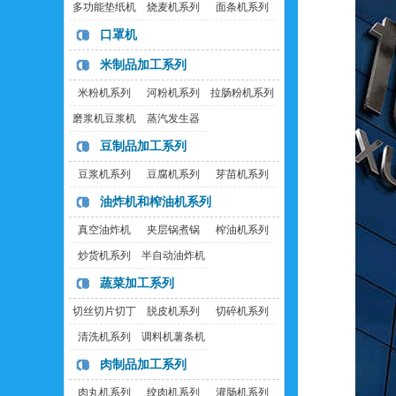
多功能垫纸机
烧麦机系列
面条机系列
口罩机
米制品加工系列
米粉机系列
河粉机系列
拉肠粉机系列
磨浆机豆浆机
蒸汽发生器
豆制品加工系列
豆浆机系列
豆腐机系列
芽苗机系列
油炸机和榨油机系列
真空油炸机
夹层锅煮锅
榨油机系列
炒货机系列
半自动油炸机
蔬菜加工系列
切丝切片切丁
脱皮机系列
切碎机系列
机
清洗机系列
调料机薯条机
肉制品加工系列
肉丸机系列
绞肉机系列
灌肠机系列