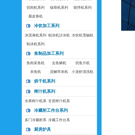
切肉机系列
锯骨机系列
斩拌机系列
腐皮卷机
冷饮加工系列
冰淇淋机系列
刨冰机沙冰机
冷饮机雪融机
制冰机系列
鱼制品加工系列
鱼肉采鱼机
去鱼鳞机
切鱼片机
杀鱼机
泥鳅宰杀机
小龙虾清洗机
烘干机系列
榨汁机系列
水果榨汁机系
甘蔗榨汁机系
列
列
冷藏柜工作台系列
多门冷藏柜系
冷藏工作台系
列
列
厨房炉具