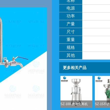
名称
电源
功率
产量
尺寸
重量
规格
其他
更多相关产品
SZ-100-磨渣分离机系列